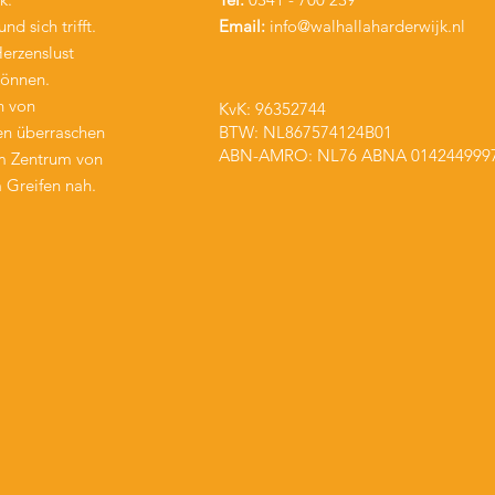
 sich trifft.
Email:
info@walhallaharderwijk.nl
Herzenslust
können.
h von
KvK:
96352744
en überraschen
BTW: NL867574124B01
ABN-AMRO: NL76 ABNA 014244999
im Zentrum von
m Greifen nah.